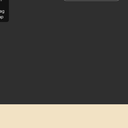
ag
ap