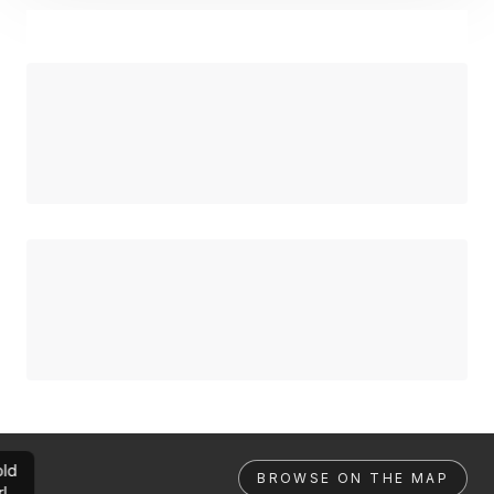
ld
BROWSE ON THE MAP
rl