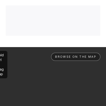
ld
BROWSE ON THE MAP
rl
ag
ap