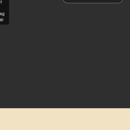
rl
ag
ap