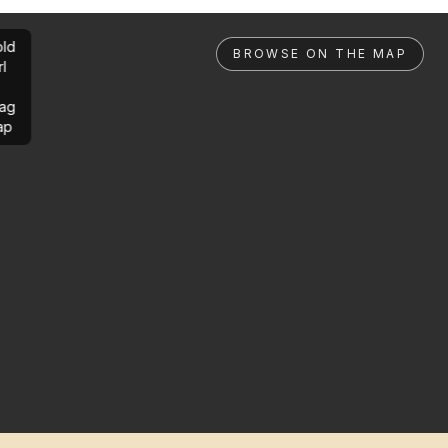
ld
BROWSE ON THE MAP
rl
ag
ap