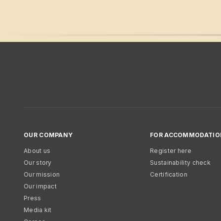
OUR COMPANY
FOR ACCOMMODATIO
About us
Register here
Our story
Sustainability check
Our mission
Certification
Our impact
Press
Media kit