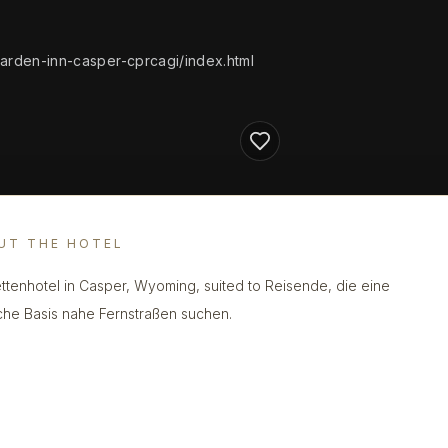
garden-inn-casper-cprcagi/index.html
UT THE HOTEL
ettenhotel in Casper, Wyoming, suited to Reisende, die eine
che Basis nahe Fernstraßen suchen.