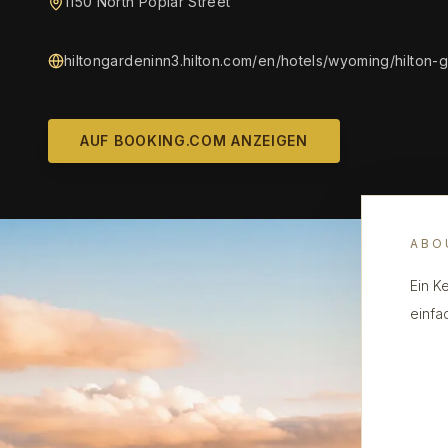
1150 North Poplar Street
hiltongardeninn3.hilton.com/en/hotels/wyoming/hilton-
AUF BOOKING.COM ANZEIGEN
ABO
Ein K
einfa