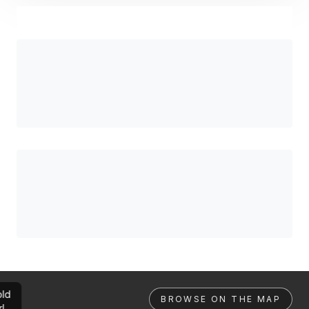
ld
BROWSE ON THE MAP
rl