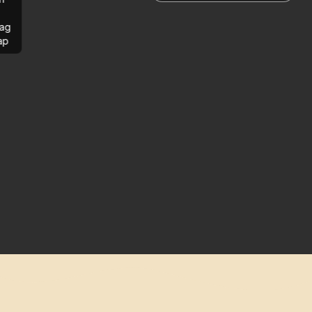
ag
ap