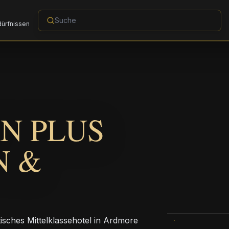
dürfnissen
N PLUS
N &
tisches Mittelklassehotel in Ardmore