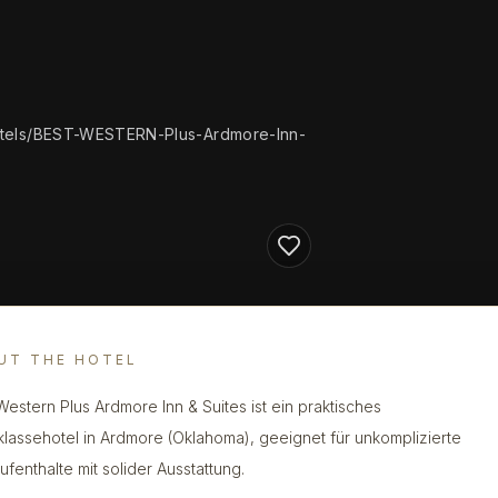
tels/BEST-WESTERN-Plus-Ardmore-Inn-
UT THE HOTEL
Western Plus Ardmore Inn & Suites ist ein praktisches
lklassehotel in Ardmore (Oklahoma), geeignet für unkomplizierte
ufenthalte mit solider Ausstattung.