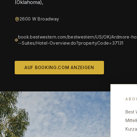
(Oklahoma),
2600 W Broadway
book.bestwestern.com/bestwestern/US/OK/Ardmore-ho
--Suites/Hotel-Overview.do?propertyCode=37131
AUF BOOKING.COM ANZEIGEN
ABO
Best 
Mitte
Kurza