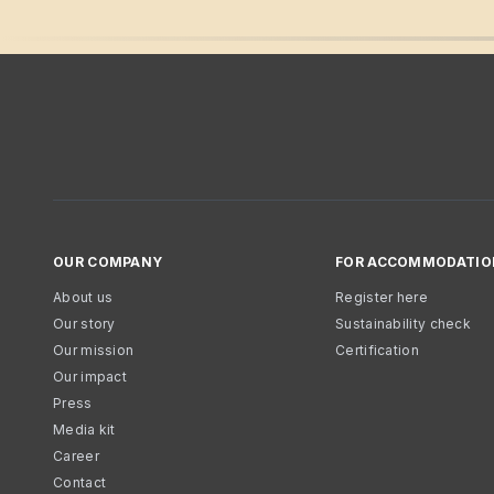
OUR COMPANY
FOR ACCOMMODATIO
About us
Register here
Our story
Sustainability check
Our mission
Certification
Our impact
Press
Media kit
Career
Contact