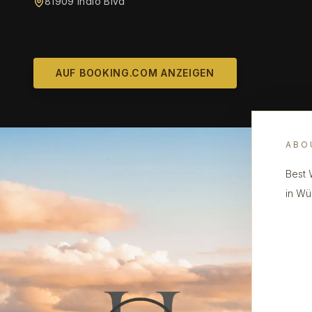
81909 Indio Blvd
AUF BOOKING.COM ANZEIGEN
ABO
Best 
in Wü