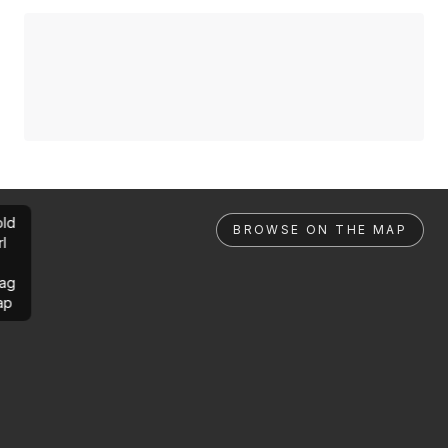
ld
BROWSE ON THE MAP
rl
ag
ap