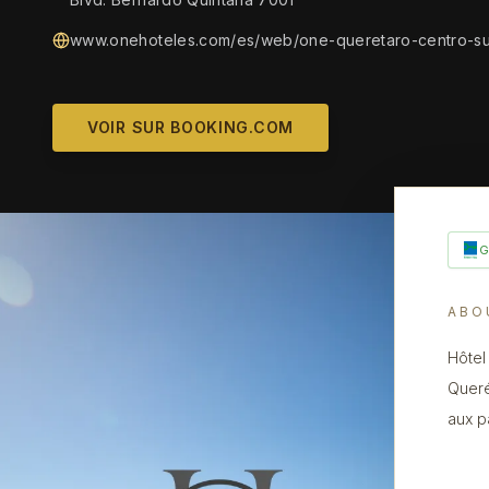
www.onehoteles.com/es/web/one-queretaro-centro-su
VOIR SUR BOOKING.COM
ABO
Hôtel
Queré
aux p