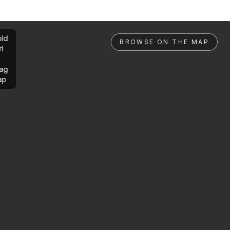
ld
BROWSE ON THE MAP
rl
ag
ap