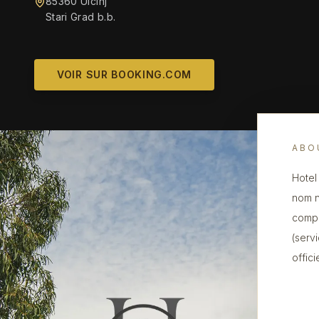
85360 Ulcinj
Stari Grad b.b.
VOIR SUR BOOKING.COM
ABO
Hotel
nom n
compr
(serv
offic