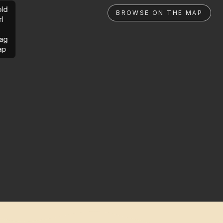
ld
BROWSE ON THE MAP
rl
ag
ap