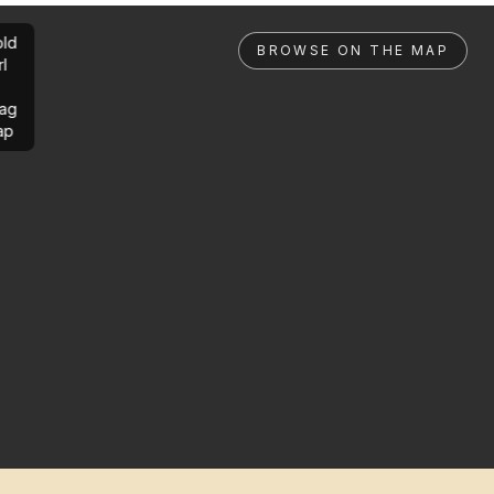
ld
BROWSE ON THE MAP
rl
ag
ap