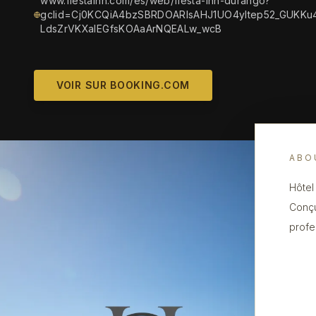
www.fiestainn.com/es/web/fiesta-inn-durango?
gclid=Cj0KCQiA4bzSBRDOARIsAHJ1UO4yltep52_GUKKu
LdsZrVKXaIEGfsKOAaArNQEALw_wcB
VOIR SUR BOOKING.COM
ABO
Hôtel
Conçu
profe