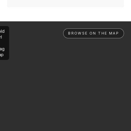
ld
BROWSE ON THE MAP
rl
ag
ap