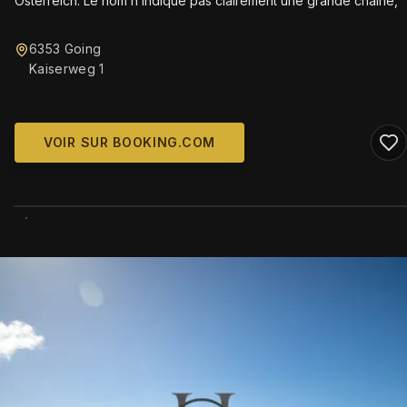
Österreich. Le nom n’indique pas clairement une grande chaîne,
6353 Going
Kaiserweg 1
VOIR SUR BOOKING.COM