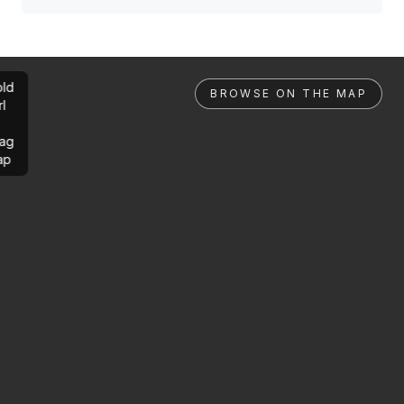
ld
BROWSE ON THE MAP
rl
ag
ap