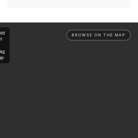
ld
BROWSE ON THE MAP
rl
ag
ap