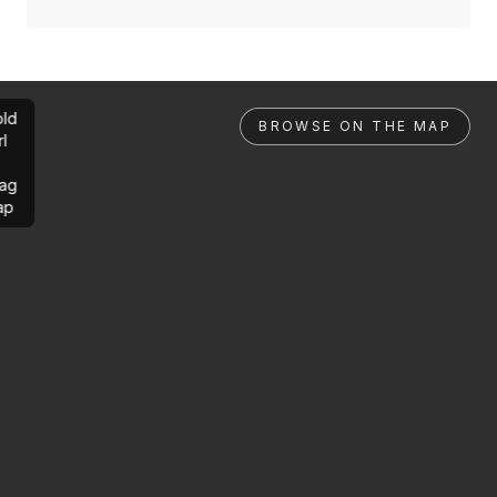
ld
BROWSE ON THE MAP
rl
ag
ap