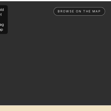
ld
BROWSE ON THE MAP
rl
ag
ap