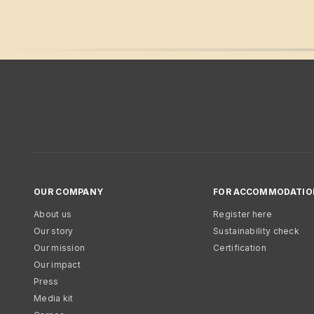
OUR COMPANY
FOR ACCOMMODATIO
About us
Register here
Our story
Sustainability check
Our mission
Certification
Our impact
Press
Media kit