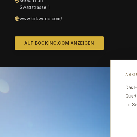
3604 Thun
Gwattstrasse 1
www.kirkwood.com/
AUF BOOKING.COM ANZEIGEN
ABO
Das H
Quart
mit S