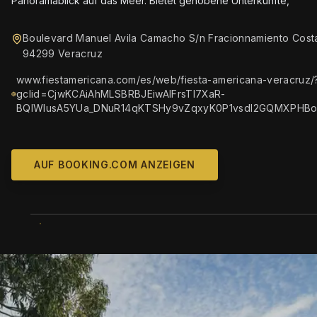
Panoramablick auf das Meer. Bietet gehobene Unterkünfte,
Boulevard Manuel Avila Camacho S/n Fracionnamiento Cost
94299 Veracruz
www.fiestamericana.com/es/web/fiesta-americana-veracruz/
gclid=CjwKCAiAhMLSBRBJEiwAlFrsTl7XaR-
BQlWlusA5YUa_DNuR14qKTSHy9vZqxyK0P1vsdI2GQMXPHB
AUF BOOKING.COM ANZEIGEN