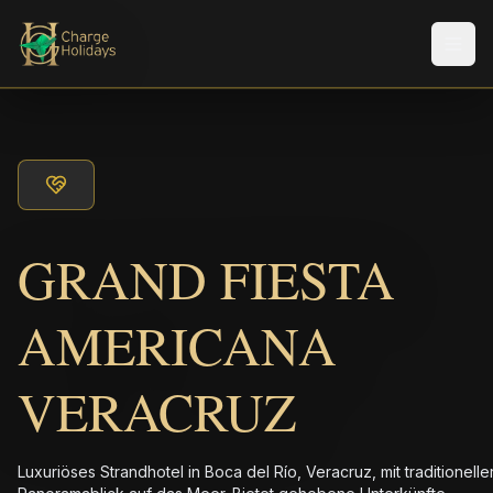
Men
GRAND FIESTA
AMERICANA
VERACRUZ
Luxuriöses Strandhotel in Boca del Río, Veracruz, mit traditionelle