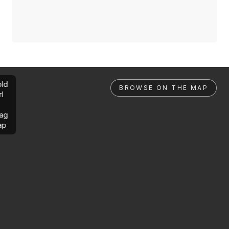
ld
BROWSE ON THE MAP
rl
ag
ap