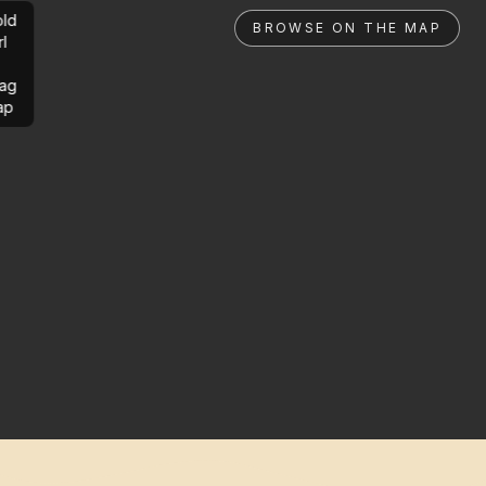
ld
BROWSE ON THE MAP
rl
ag
ap