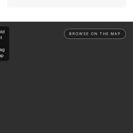
ld
BROWSE ON THE MAP
rl
ag
ap