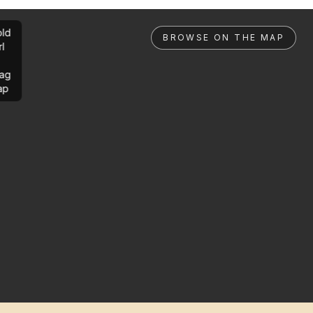
ld
BROWSE ON THE MAP
rl
ag
ap