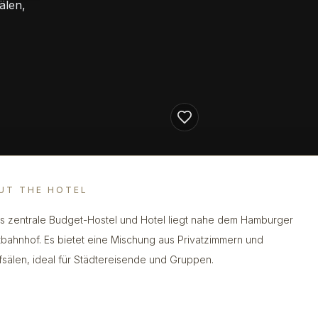
älen,
UT THE HOTEL
s zentrale Budget-Hostel und Hotel liegt nahe dem Hamburger
bahnhof. Es bietet eine Mischung aus Privatzimmern und
fsälen, ideal für Städtereisende und Gruppen.