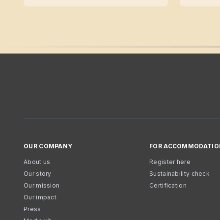
OUR COMPANY
FOR ACCOMMODATIO
About us
Register here
Our story
Sustainability check
Our mission
Certification
Our impact
Press